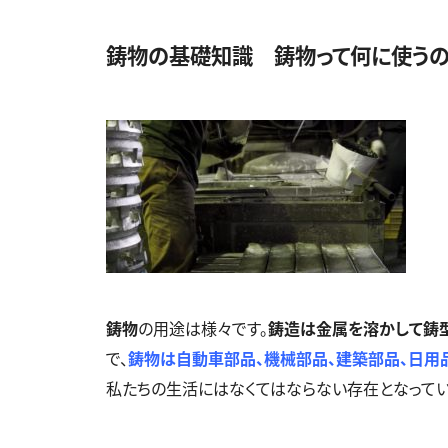
鋳物の基礎知識 鋳物って何に使うの
鋳物
の用途は様々です。
鋳造は金属を溶かして鋳
で、
鋳物は自動車部品、機械部品、建築部品、日用
私たちの生活にはなくてはならない存在となってい