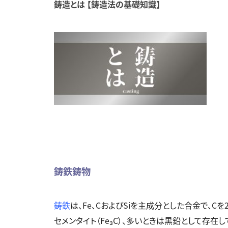
鋳造とは 【鋳造法の基礎知識】
鋳鉄鋳物
鋳鉄
は、
Fe
、
C
および
Si
を主成分とした合金で、
C
を
セメンタイト（
Fe₃C
）、多いときは黒鉛として存在し