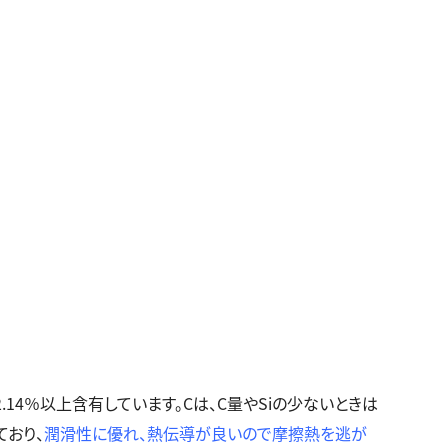
2.14
％以上含有しています。
C
は、
C
量や
Si
の少ないときは
ており、
潤滑性に優れ、熱伝導が良いので摩擦熱を逃が