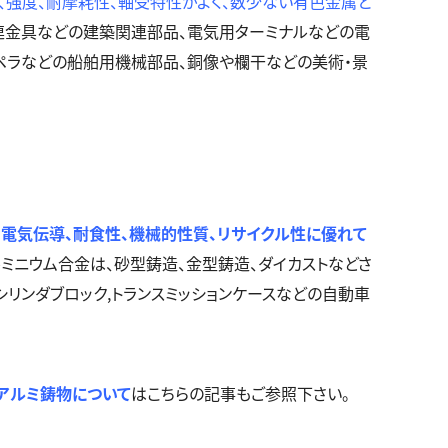
、強度、耐摩耗性、軸受特性がよく、数少ない有色金属と
連金具などの建築関連部品、電気用ターミナルなどの電
ペラなどの船舶用機械部品、銅像や欄干などの美術・景
・電気伝導、耐食性、機械的性質、リサイクル性に優れて
ミニウム合金は、砂型鋳造、金型鋳造、ダイカストなどさ
シリンダブロック
,
トランスミッションケースなどの自動車
アルミ鋳物について
はこちらの記事もご参照下さい。