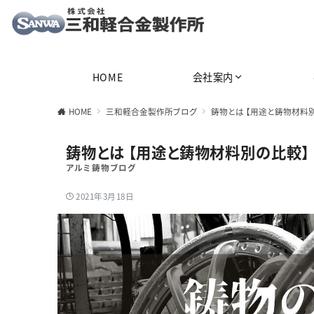
アルミ鋳造専門・アルミ鋳物の設計〜製造まで一貫請負
HOME
会社案内
HOME
三和軽合金製作所ブログ
鋳物とは 【用途と鋳物材料
鋳物とは 【用途と鋳物材料別の比較】
アルミ鋳物ブログ
2021年3月18日