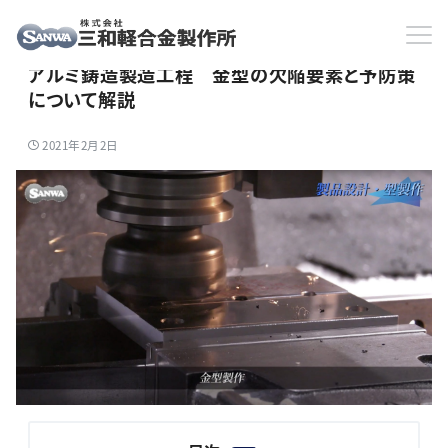
HOME
三和軽合金製作所ブログ
アルミ鋳造製造工程 金型の欠陥要素と予防策について解説
アルミ鋳造製造工程 金型の欠陥要素と予防策
について解説
2021年2月2日