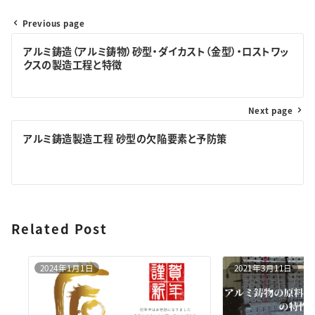
Previous page
投
アルミ鋳造（アルミ鋳物）砂型・ダイカスト（金型）・ロストワッ
稿
クスの製造工程と特徴
ナ
ビ
Next page
ゲ
アルミ鋳造製造工程 砂型の欠陥要素と予防策
ー
シ
ョ
Related Post
ン
2024年1月1日
2021年3月11日