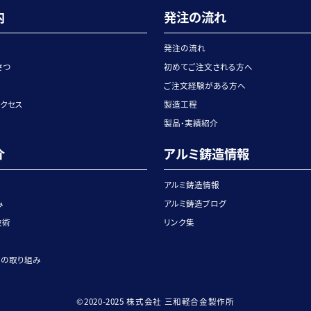
内
発注の流れ
発注の流れ
さつ
初めてご注文される方へ
ご注文経験がある方へ
アクセス
製造工程
製品・実績紹介
介
アルミ鋳造情報
アルミ鋳造情報
み
アルミ鋳造ブログ
技術
リンク集
への取り組み
©2020-2025 株式会社 三和軽合金製作所