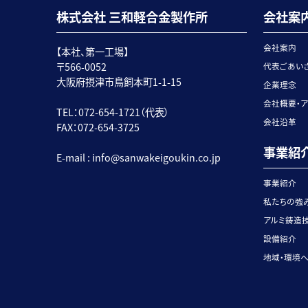
株式会社 三和軽合金製作所
会社案
会社案内
【本社、第一工場】
〒566-0052
代表ごあい
大阪府摂津市鳥飼本町1-1-15
企業理念
会社概要・
TEL：072-654-1721（代表）
会社沿革
FAX：072-654-3725
事業紹
E-mail :
info@sanwakeigoukin.co.jp
事業紹介
私たちの強
アルミ鋳造
設備紹介
地域・環境